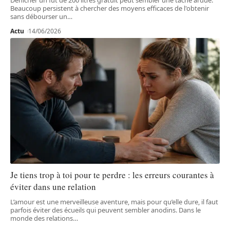
Beaucoup persistent à chercher des moyens efficaces de l'obtenir
sans débourser un
…
Actu
14/06/2026
Je tiens trop à toi pour te perdre : les erreurs courantes à
éviter dans une relation
L’amour est une merveilleuse aventure, mais pour qu’elle dure, il faut
parfois éviter des écueils qui peuvent sembler anodins. Dans le
monde des relations
…