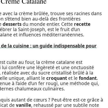
la Crème Catalane
 avec la crème brûlée, trouve ses racines dans
on s’étend bien au-delà des frontières
de
desserts
du monde entier. Cette
recette
rer la Saint-Joseph, est le fruit d’un
atalane et influences méditerranéennes.
 de la cuisine : un guide indispensable pour
st cuite au four, la crème catalane est
 lui confère une légèreté et une onctuosité
éalisée avec du sucre cristallisé brûlé à la
lle unique, alliant le
croquant
et le
fondant
.
enue à l’aide d’un fer rougi, une méthode qui,
odernes chalumeaux culinaires.
nquis autant de cœurs ? Peut-être est-ce grâce à
icat de
vanille
, rehaussé par une subtile note