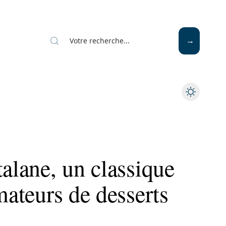
Mode
Santé
Tech
talane, un classique
mateurs de desserts