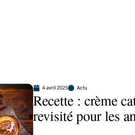
Finance
Immo
Loisirs
Maison
4 avril 2025
Actu
Recette : crème ca
revisité pour les a