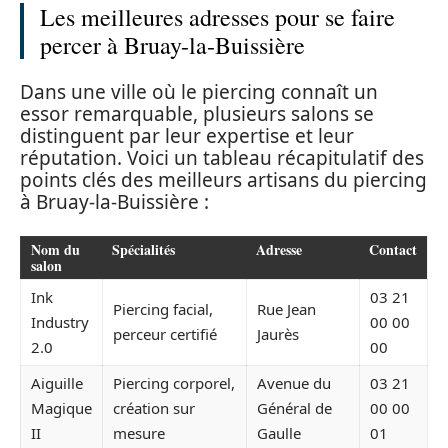
Les meilleures adresses pour se faire
percer à Bruay-la-Buissière
Dans une ville où le piercing connaît un
essor remarquable, plusieurs salons se
distinguent par leur expertise et leur
réputation. Voici un tableau récapitulatif des
points clés des meilleurs artisans du piercing
à Bruay-la-Buissière :
Nom du
Spécialités
Adresse
Contact
salon
Ink
03 21
Piercing facial,
Rue Jean
Industry
00 00
perceur certifié
Jaurès
2.0
00
Aiguille
Piercing corporel,
Avenue du
03 21
Magique
création sur
Général de
00 00
II
mesure
Gaulle
01