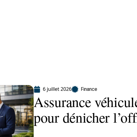
Finance
Immo
Loisirs
Maison
6 juillet 2026
Finance
Assurance véhicule
pour dénicher l’of