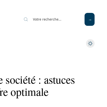
Mode
Santé
Tech
 société : astuces
fre optimale