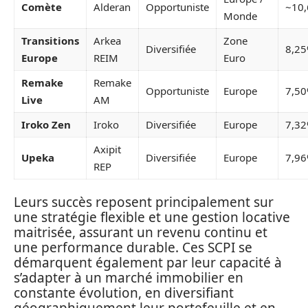
Comète
Alderan
Opportuniste
~10
Monde
Transitions
Arkea
Zone
Diversifiée
8,2
Europe
REIM
Euro
Remake
Remake
Opportuniste
Europe
7,5
Live
AM
Iroko Zen
Iroko
Diversifiée
Europe
7,3
Axipit
Upeka
Diversifiée
Europe
7,9
REP
Leurs succès reposent principalement sur
une stratégie flexible et une gestion locative
maitrisée, assurant un revenu continu et
une performance durable. Ces SCPI se
démarquent également par leur capacité à
s’adapter à un marché immobilier en
constante évolution, en diversifiant