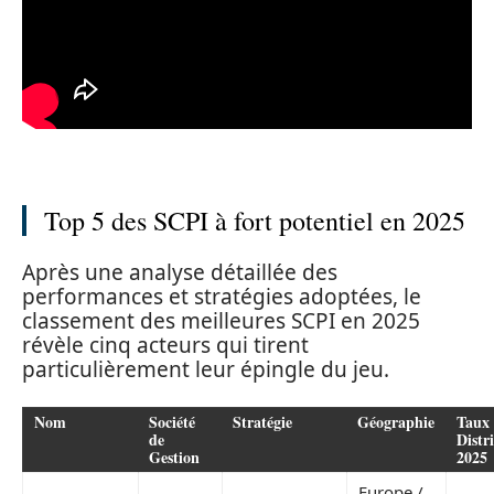
Top 5 des SCPI à fort potentiel en 2025
Après une analyse détaillée des
performances et stratégies adoptées, le
classement des meilleures SCPI en 2025
révèle cinq acteurs qui tirent
particulièrement leur épingle du jeu.
Nom
Société
Stratégie
Géographie
Taux
de
Distr
Gestion
2025
Europe /