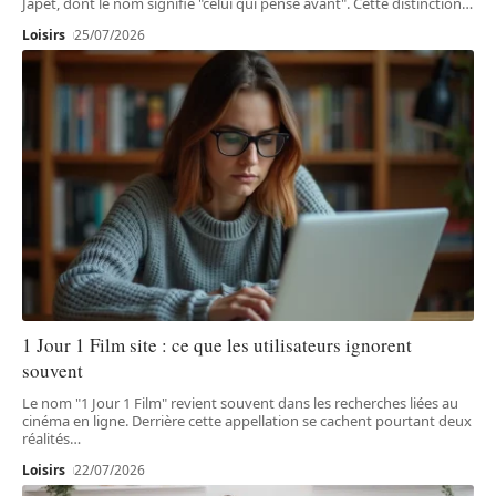
Japet, dont le nom signifie "celui qui pense avant". Cette distinction
…
Loisirs
25/07/2026
1 Jour 1 Film site : ce que les utilisateurs ignorent
souvent
Le nom "1 Jour 1 Film" revient souvent dans les recherches liées au
cinéma en ligne. Derrière cette appellation se cachent pourtant deux
réalités
…
Loisirs
22/07/2026