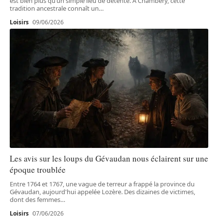
est bien plus qu’un simple lieu de détente. À Chambéry, cette
tradition ancestrale connaît un
…
Loisirs
09/06/2026
Les avis sur les loups du Gévaudan nous éclairent sur une
époque troublée
Entre 1764 et 1767, une vague de terreur a frappé la province du
Gévaudan, aujourd'hui appelée Lozère. Des dizaines de victimes,
dont des femmes
…
Loisirs
07/06/2026