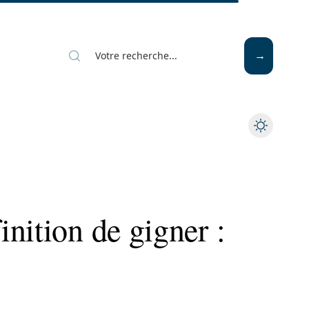
Mode
Santé
Tech
nition de gigner :