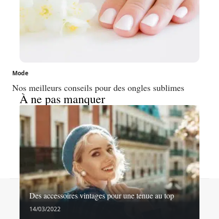
Mode
Nos meilleurs conseils pour des ongles sublimes
À ne pas manquer
Contact
Mentions légales
Sitemap
Des accessoires vintages pour une tenue au top
© 2026 | chez-sylvie.fr
14/03/2022