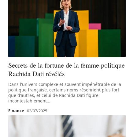
Secrets de la fortune de la femme politique
Rachida Dati révélés
Dans l'univers complexe et souvent impénétrable de la
politique française, certains noms résonnent plus fort
que d'autres, et celui de Rachida Dati figure
incontestablement
…
Finance
02/07/2025