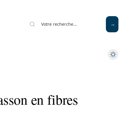
Mode
Santé
Tech
asson en fibres