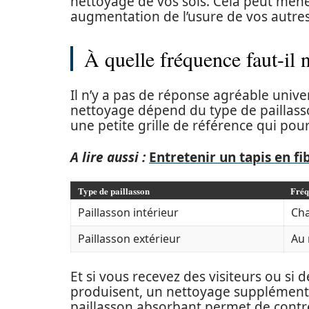
nettoyage de vos sols. Cela peut mener
augmentation de l’usure de vos autres
À quelle fréquence faut-il 
Il n’y a pas de réponse agréable univer
nettoyage dépend du type de paillass
une petite grille de référence qui pour
A lire aussi :
Entretenir un tapis en fi
Type de paillasson
Fréq
Paillasson intérieur
Cha
Paillasson extérieur
Au 
Et si vous recevez des visiteurs ou s
produisent, un nettoyage supplémentai
paillasson absorbant permet de contrer