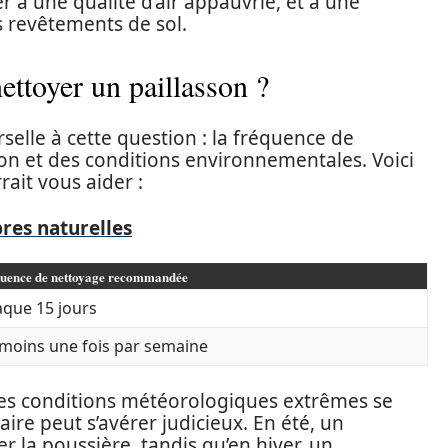
 à une qualité d’air appauvrie, et à une
 revêtements de sol.
nettoyer un paillasson ?
selle à cette question : la fréquence de
on et des conditions environnementales. Voici
rait vous aider :
bres naturelles
uence de nettoyage recommandée
que 15 jours
moins une fois par semaine
i des conditions météorologiques extrêmes se
re peut s’avérer judicieux. En été, un
 la poussière, tandis qu’en hiver, un