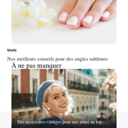
Mode
Nos meilleurs conseils pour des ongles sublimes
À ne pas manquer
Contact
Mentions légales
Sitemap
Des accessoires vintages pour une tenue au top