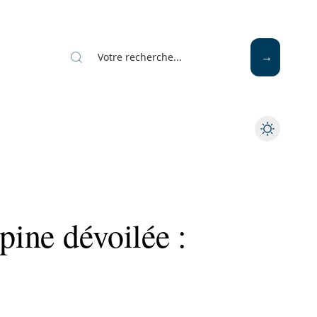
Mode
Santé
Tech
pine dévoilée :