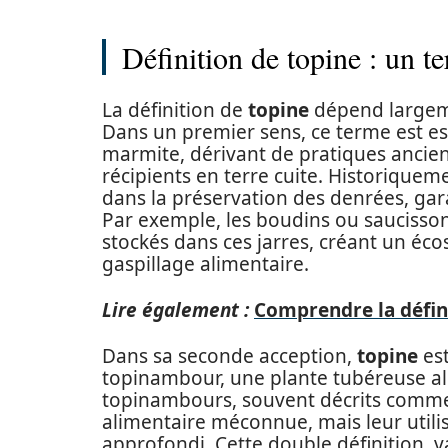
Définition de topine : un t
La définition de
topine
dépend largemen
Dans un premier sens, ce terme est e
marmite, dérivant de pratiques ancien
récipients en terre cuite. Historiquem
dans la préservation des denrées, gar
Par exemple, les boudins ou saucisso
stockés dans ces jarres, créant un éco
gaspillage alimentaire.
Lire également :
Comprendre la défini
Dans sa seconde acception,
topine
est
topinambour, une plante tubéreuse alo
topinambours, souvent décrits comme 
alimentaire méconnue, mais leur utili
approfondi. Cette double définition, va