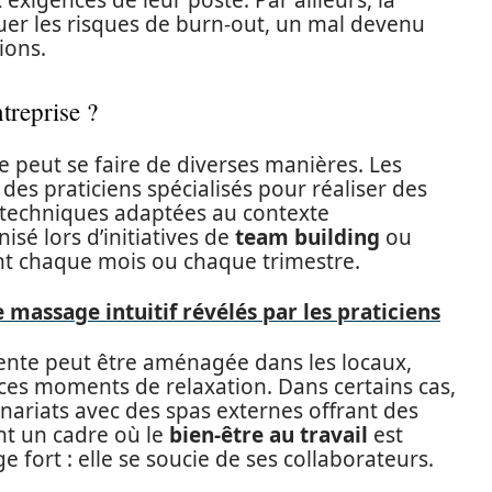
exigences de leur poste. Par ailleurs, la
uer les risques de burn-out, un mal devenu
ions.
treprise ?
e peut se faire de diverses manières. Les
des praticiens spécialisés pour réaliser des
 techniques adaptées au contexte
isé lors d’initiatives de
team building
ou
nt chaque mois ou chaque trimestre.
 massage intuitif révélés par les praticiens
ente peut être aménagée dans les locaux,
ces moments de relaxation. Dans certains cas,
nariats avec des spas externes offrant des
nt un cadre où le
bien-être au travail
est
e fort : elle se soucie de ses collaborateurs.