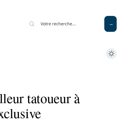
Mode
Santé
Tech
lleur tatoueur à
xclusive