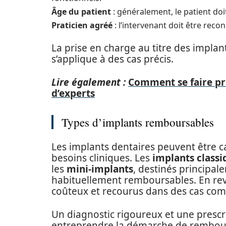
Âge du patient
: généralement, le patient doi
Praticien agréé
: l’intervenant doit être reco
La prise en charge au titre des impla
s’applique à des cas précis.
Lire également :
Comment se faire pr
d’experts
Types d’implants remboursables
Les implants dentaires peuvent être ca
besoins cliniques. Les
implants classi
les
mini-implants
, destinés principal
habituellement remboursables. En re
coûteux et recourus dans des cas comp
Un diagnostic rigoureux et une prescr
entreprendre la démarche de rembour