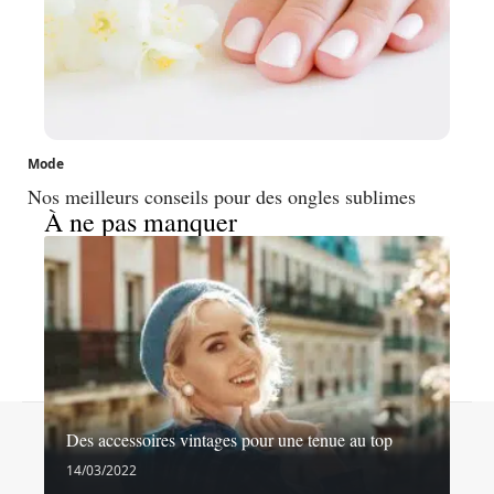
Mode
Nos meilleurs conseils pour des ongles sublimes
À ne pas manquer
Contact
Mentions légales
Sitemap
Des accessoires vintages pour une tenue au top
© 2026 | chez-sylvie.fr
14/03/2022