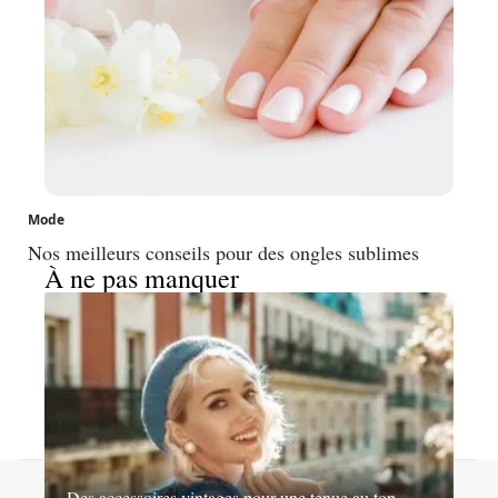
Mode
Nos meilleurs conseils pour des ongles sublimes
À ne pas manquer
Contact
Mentions légales
Sitemap
Des accessoires vintages pour une tenue au top