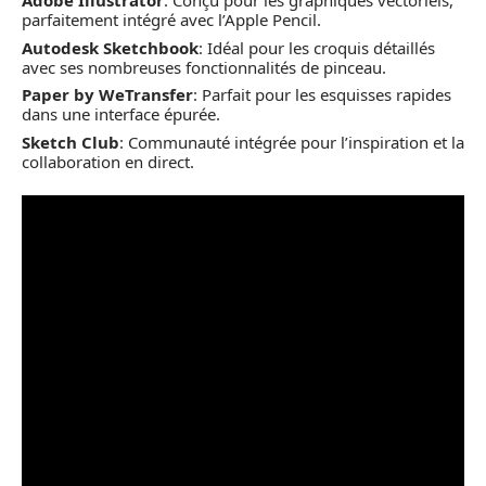
Adobe Illustrator
: Conçu pour les graphiques vectoriels,
parfaitement intégré avec l’Apple Pencil.
Autodesk Sketchbook
: Idéal pour les croquis détaillés
avec ses nombreuses fonctionnalités de pinceau.
Paper by WeTransfer
: Parfait pour les esquisses rapides
dans une interface épurée.
Sketch Club
: Communauté intégrée pour l’inspiration et la
collaboration en direct.