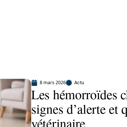
Finance
Immo
Loisirs
Maison
8 mars 2026
Actu
Les hémorroïdes ch
signes d’alerte et
vétérinaire