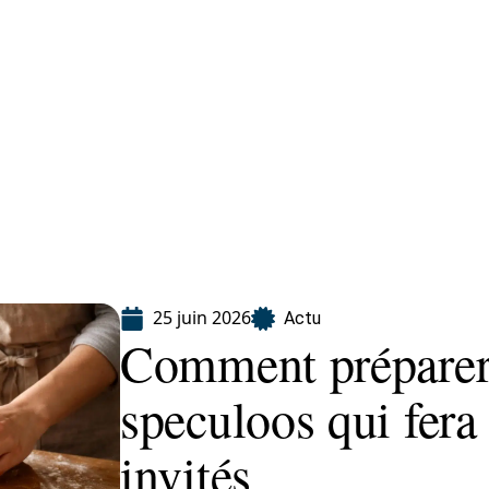
Finance
Immo
Loisirs
Maison
25 juin 2026
Actu
Comment préparer 
speculoos qui fera
invités