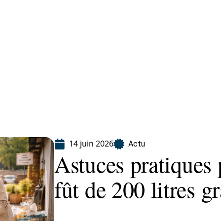
Finance
Immo
Loisirs
Maison
14 juin 2026
Actu
Astuces pratiques 
fût de 200 litres gr