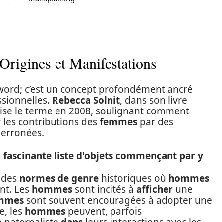
 Origines et Manifestations
word; c’est un concept profondément ancré
ssionnelles.
Rebecca Solnit
, dans son livre
rise le terme en 2008, soulignant comment
 les contributions des
femmes
par des
t erronées.
a fascinante liste d'objets commençant par y
s des
normes de genre
historiques où
hommes
nt. Les
hommes
sont incités à
afficher
une
mmes
sont souvent encouragées à adopter une
e, les
hommes
peuvent, parfois