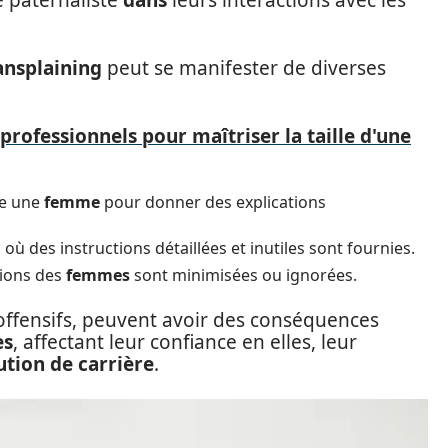
 paternaliste
dans
leurs interactions avec les
nsplaining
peut se manifester de diverses
professionnels pour maîtriser la taille d'une
e une
femme
pour donner des explications
ù des instructions détaillées et inutiles sont fournies.
tions des
femmes
sont minimisées ou ignorées.
ffensifs, peuvent avoir des conséquences
es
, affectant leur confiance en elles, leur
ution de carrière
.