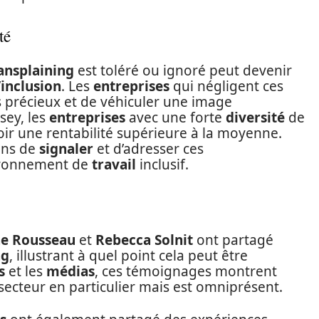
té
nsplaining
est toléré ou ignoré peut devenir
’
inclusion
. Les
entreprises
qui négligent ces
s précieux et de véhiculer une image
sey, les
entreprises
avec une forte
diversité
de
oir une rentabilité supérieure à la moyenne.
ions de
signaler
et d’adresser ces
ironnement de
travail
inclusif.
ne Rousseau
et
Rebecca Solnit
ont partagé
ng
, illustrant à quel point cela peut être
s
et les
médias
, ces témoignages montrent
secteur en particulier mais est omniprésent.