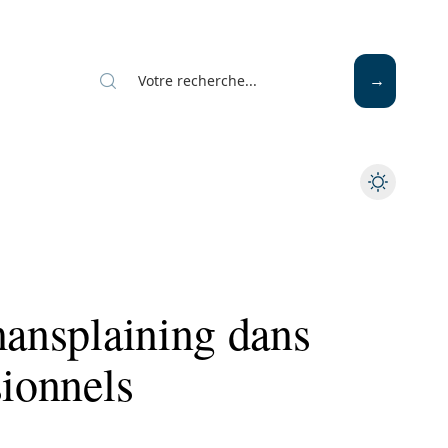
Mode
Santé
Tech
mansplaining dans
sionnels