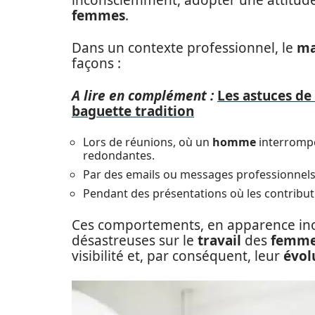
inconsciemment, adopter une attitude
femmes
.
Dans un contexte professionnel, le
ma
façons :
A lire en complément :
Les astuces de 
baguette tradition
Lors de réunions, où un
homme
interromp
redondantes.
Par des emails ou messages professionnels o
Pendant des présentations où les contribu
Ces comportements, en apparence ino
désastreuses sur le
travail
des
femm
visibilité et, par conséquent, leur
évol