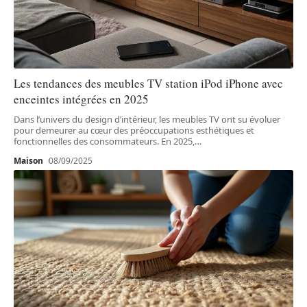
Les tendances des meubles TV station iPod iPhone avec
enceintes intégrées en 2025
Dans l’univers du design d’intérieur, les meubles TV ont su évoluer
pour demeurer au cœur des préoccupations esthétiques et
fonctionnelles des consommateurs. En 2025,
…
Maison
08/09/2025