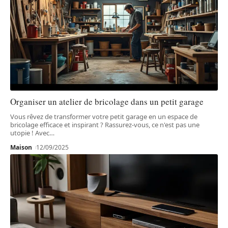
Organiser un atelier de bricolage dans un petit garage
Vous rêvez de transformer votre petit garage en un espace de
bricolage efficace et inspirant ? Rassurez-vous, ce n'est pas une
utopie ! Avec
…
Maison
12/09/2025